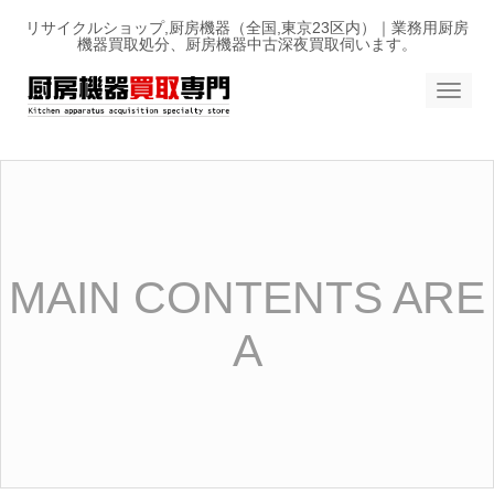
リサイクルショップ,厨房機器（全国,東京23区内）｜業務用厨房
機器買取処分、厨房機器中古深夜買取伺います。
N
a
v
i
g
a
t
i
o
n
MAIN CONTENTS ARE
A