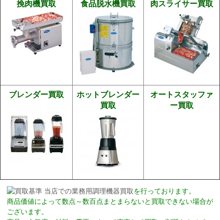
挽肉機買取
食品脱水機買取
肉スライサー買取
ブレンダー買取
ホットブレンダー
オートスタッファ
買取
ー買取
当店で
の業務用調理機器買取
を行っております。
商品価値によって数点～数百点まとまらないと買取できない場合が
ございます。