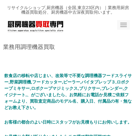
リサイクルショップ,厨房機器（全国,東京23区内）｜業務用厨房
機器買取処分、厨房機器中古深夜買取伺います。
N
a
v
i
g
業務用調理機器買取
a
t
i
o
n
飲食店の移転や店じまい、改装等で不要な調理機器フードスライサ
ー,野菜調理機,フードカッター,ピーラー,バイタプレップ３,ロボク
ープミキサー,ロボクープマジミックス,ブリクサー,ブレンダー,ク
イジナート,、がございましたら、お気軽にお電話か見積ご依頼フ
ォームより、買取査定商品のモデル名、購入日、付属品の有・無な
どお教え下さい。
お客様の都合のよい日時にスタッフがお見積もりにお伺いします。