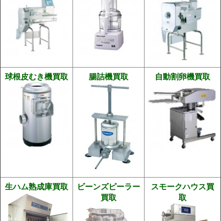
球根皮むき機買取
腸詰機買取
自動割卵機買取
生ハム熟成庫買取
ビーンズピーラー
スモークハウス買
買取
取