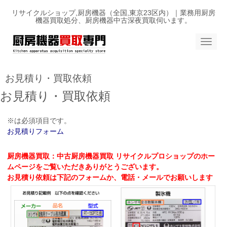
リサイクルショップ,厨房機器（全国,東京23区内）｜業務用厨房
機器買取処分、厨房機器中古深夜買取伺います。
N
a
v
i
g
お見積り・買取依頼
a
t
お見積り・買取依頼
i
o
n
※は必須項目です。
お見積りフォーム
厨房機器買取：中古厨房機器買取 リサイクルプロショップのホー
ムページをご覧いただきありがとうございます。
お見積り依頼は下記のフォームか、電話・メールでお願いします