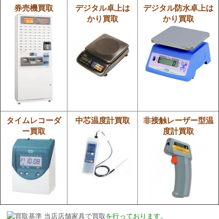
券売機買取
デジタル卓上は
デジタル防水卓上は
かり買取
かり買取
タイムレコーダ
中芯温度計買取
非接触レーザー型温
ー買取
度計買取
当店店舗家具で
買取
を行っております。