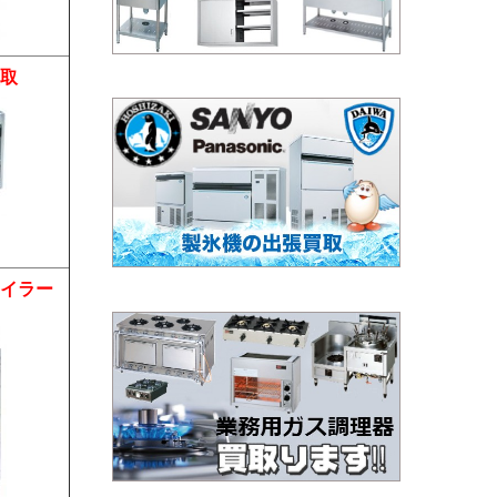
取
イラー