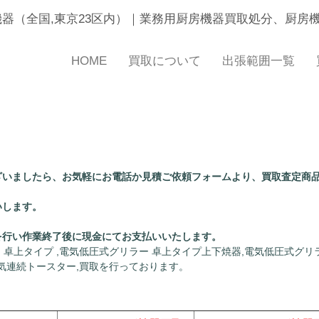
機器（全国,東京23区内）｜業務用厨房機器買取処分、厨房
HOME
買取について
出張範囲一覧
ざいましたら、お気軽にお電話か見積ご依頼フォームより、買取査定商
いします。
。
を行い作業終了後に現金にてお支払いいたします。
 卓上タイプ ,電気低圧式グリラー 卓上タイプ上下焼器,電気低圧式グリ
電気連続トースター,買取を行っております。