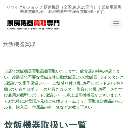
リサイクルショップ,厨房機器（全国,東京23区内）｜業務用厨房
機器買取処分、厨房機器中古深夜買取伺います。
N
a
v
i
g
炊飯機器買取
a
t
i
o
n
当店で炊飯機器買取高価買取いたします。
飲食店の移転や店じま
い、改装等で不要な電磁立体自動炊飯器,ガス炊飯器 ,ライスタンク
,保温びつ,電子保温ジャー ,ご飯盛り付け機 ,寿司ロボット,のり巻き
機 ,のり巻きロボット,のり巻きカッター,酢合わせ機 ,寿司・おむす
び兼用お櫃型ロボット,保温ジャー,卓上成形機機器
がございました
らお気軽にお電話か見積ご依頼フォームより、買取査定商品のモデ
ル名、購入日、付属品の有・無などお教え下さい
炊飯機器取扱い一覧