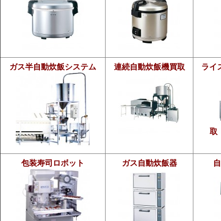
ガス半自動炊飯システム
連続自動炊飯機買取
ライ
取
包装寿司ロボット
ガス自動炊飯器
自