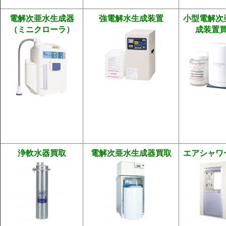
電解次亜水生成器
強電解水生成装置
小型電解次
（ミニクローラ）
成装置
浄軟水器買取
電解次亜水生成器買取
エアシャワ