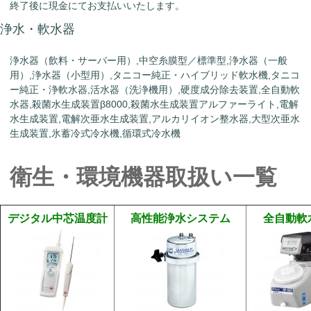
終了後に現金にてお支払いいたします。
浄水・軟水器
浄水器（飲料・サーバー用）,中空糸膜型／標準型,浄水器（一般
用）,浄水器（小型用）,タニコー純正・ハイブリッド軟水機,タニコ
ー純正・浄軟水器,活水器（洗浄機用）,硬度成分除去装置,全自動軟
水器,殺菌水生成装置β8000,殺菌水生成装置アルファーライト,電解
水生成装置,電解次亜水生成装置,アルカリイオン整水器,大型次亜水
生成装置,氷蓄冷式冷水機,循環式冷水機
衛生・環境機器取扱い一覧
デジタル中芯温度計
高性能浄水システム
全自動軟