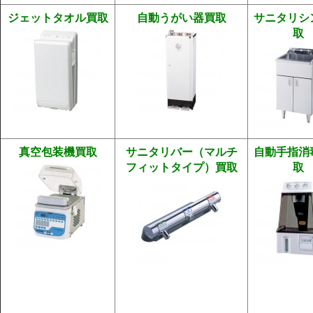
ジェットタオル買取
自動うがい器買取
サニタリシ
取
真空包装機買取
サニタリバー（マルチ
自動手指消
フィットタイプ）買取
取