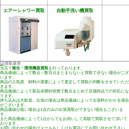
エアーシャワー買取
自動手洗い機買取
当店で
衛生・環境機器買取
を行っております。
商品価値によって数点～数百点まとまらないと買取できない場合がござ
います。
商品の人気度、材料の需要によって査定して買取の判断をさせていただ
きます。
商品価値によって新品未開封状態で数点まとめて店舗持込での対応にな
ります。
持ち込みは大歓迎。出張の場合は商品価値によって出張料がかかる場合
がございます。
商品価値が低い場合は1点のみの出張買取ができない場合もございま
す。
また商品価値によって1点からでもお伺いして高額で買取させて頂いて
おります。
お問い合わせの場合はメールもしくはお電話にてお問い合わせ下さい。