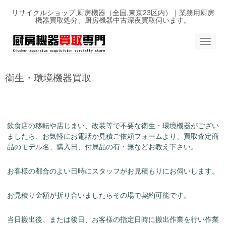
リサイクルショップ,厨房機器（全国,東京23区内）｜業務用厨房
機器買取処分、厨房機器中古深夜買取伺います。
N
a
v
i
g
衛生・環境機器買取
a
t
i
o
n
飲食店の移転や店じまい、改装等で不要な衛生・環境機器
がござい
ましたら、お気軽にお電話か見積ご依頼フォームより、買取査定商
品のモデル名、購入日、付属品の有・無などお教え下さい。
お客様の都合のよい日時にスタッフがお見積もりにお伺いします。
お見積り金額が折り合いましたらその場で契約可能です。
当日搬出後、または後日、お客様の指定日時に搬出作業を行い作業